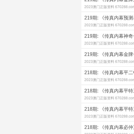
2023澳门正版资料 670288.co
219期: 《传真内幕预
2023澳门正版资料 670288.co
219期: 《传真内幕神
2023澳门正版资料 670288.co
219期: 《传真内幕金
2023澳门正版资料 670288.co
218期: 《传真内幕平
2023澳门正版资料 670288.co
218期: 《传真内幕平
2023澳门正版资料 670288.co
218期: 《传真内幕平
2023澳门正版资料 670288.co
218期: 《传真内幕必